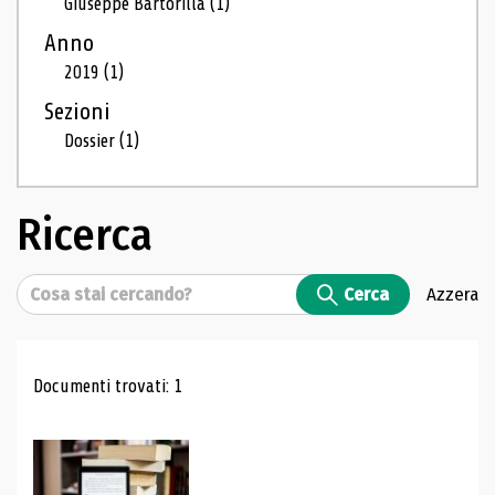
Giuseppe Bartorilla
(1)
Anno
2019
(1)
Sezioni
Dossier
(1)
Ricerca
Cerca
Cerca
Azzera
Risultati di ricerca
Documenti trovati: 1