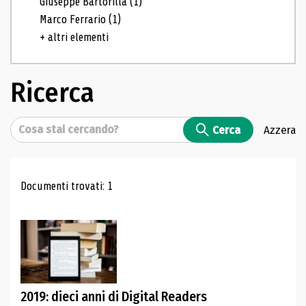
Giuseppe Bartorilla
(1)
Marco Ferrario
(1)
+ altri elementi
Ricerca
Cerca
Cerca
Azzera
Risultati di ricerca
Documenti trovati: 1
2019: dieci anni di Digital Readers