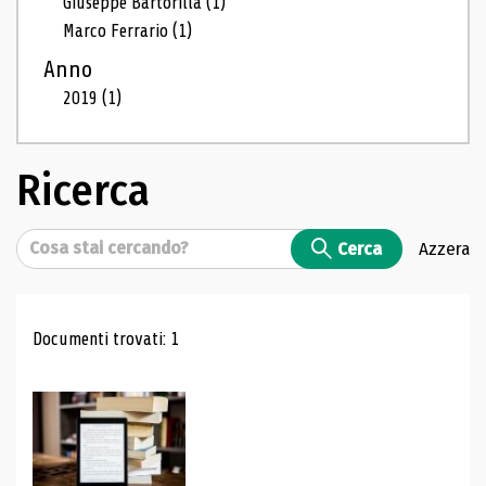
Giuseppe Bartorilla
(1)
Marco Ferrario
(1)
Anno
2019
(1)
Ricerca
Cerca
Cerca
Azzera
Risultati di ricerca
Documenti trovati: 1