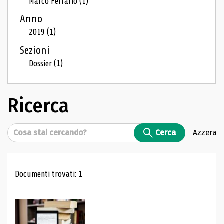
Marco Ferrario
(1)
Anno
2019
(1)
Sezioni
Dossier
(1)
Ricerca
Cerca
Cerca
Azzera
Risultati di ricerca
Documenti trovati: 1