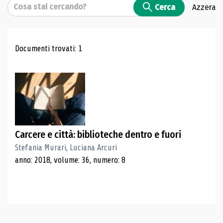
Cerca
Cerca
Azzera
Risultati di ricerca
Documenti trovati: 1
Carcere e città: biblioteche dentro e fuori
Stefania Murari, Luciana Arcuri
anno: 2018, volume: 36, numero: 8