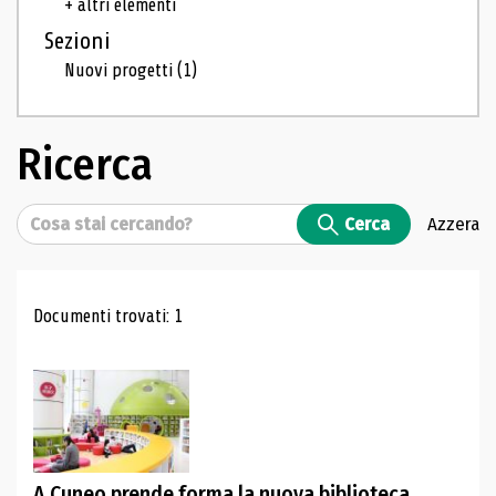
+ altri elementi
Sezioni
Nuovi progetti
(1)
Ricerca
Cerca
Cerca
Azzera
Risultati di ricerca
Documenti trovati: 1
A Cuneo prende forma la nuova biblioteca