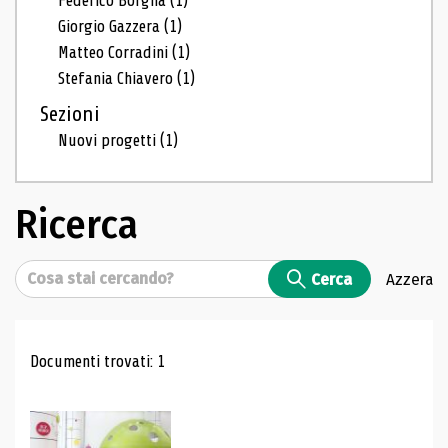
Federico Borgna
(1)
Giorgio Gazzera
(1)
Matteo Corradini
(1)
Stefania Chiavero
(1)
Sezioni
Nuovi progetti
(1)
Ricerca
Cerca
Cerca
Azzera
Risultati di ricerca
Documenti trovati: 1