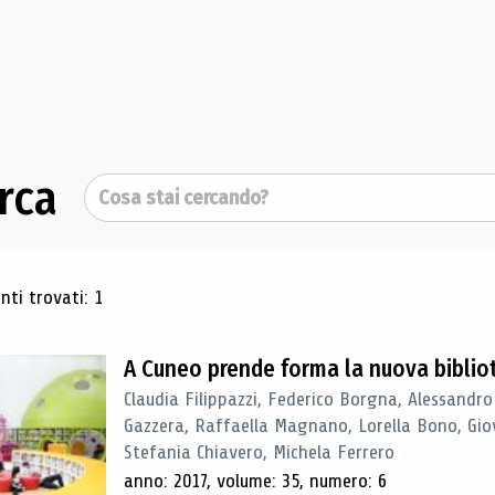
rca
Cerca
ultati di ricerca
ti trovati: 1
A Cuneo prende forma la nuova biblio
Claudia Filippazzi, Federico Borgna, Alessandro
Gazzera, Raffaella Magnano, Lorella Bono, Gio
Stefania Chiavero, Michela Ferrero
anno: 2017, volume: 35, numero: 6