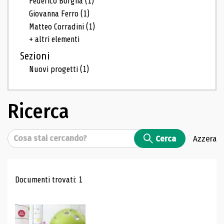
Federico Borgna
(1)
Giovanna Ferro
(1)
Matteo Corradini
(1)
+ altri elementi
Sezioni
Nuovi progetti
(1)
Ricerca
Cerca
Cerca
Azzera
Risultati di ricerca
Documenti trovati: 1