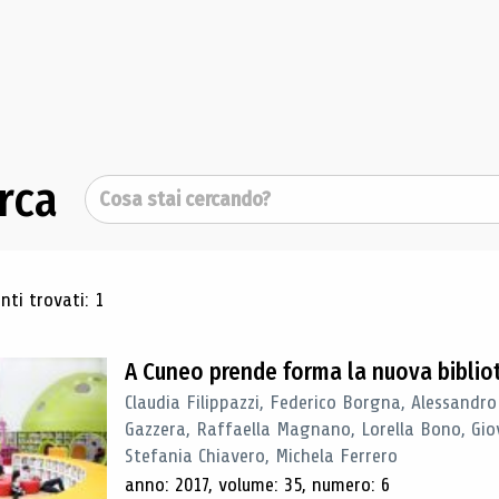
rca
Cerca
ultati di ricerca
ti trovati: 1
A Cuneo prende forma la nuova biblio
Claudia Filippazzi, Federico Borgna, Alessandro
Gazzera, Raffaella Magnano, Lorella Bono, Gio
Stefania Chiavero, Michela Ferrero
anno: 2017, volume: 35, numero: 6