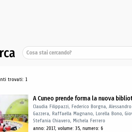
rca
Cerca
ultati di ricerca
ti trovati: 1
A Cuneo prende forma la nuova biblio
Claudia Filippazzi, Federico Borgna, Alessandro
Gazzera, Raffaella Magnano, Lorella Bono, Gio
Stefania Chiavero, Michela Ferrero
anno: 2017, volume: 35, numero: 6