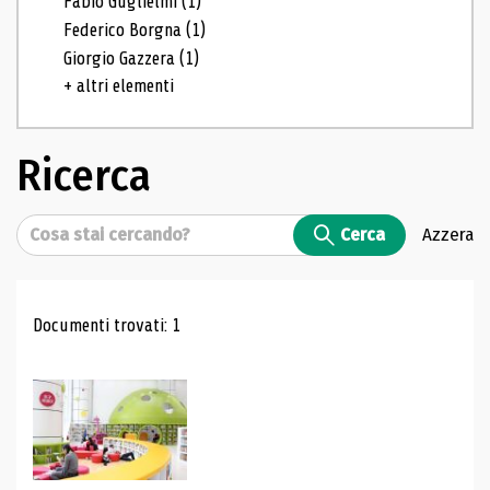
Fabio Guglielmi
(1)
Federico Borgna
(1)
Giorgio Gazzera
(1)
+ altri elementi
Ricerca
Cerca
Cerca
Azzera
Risultati di ricerca
Documenti trovati: 1