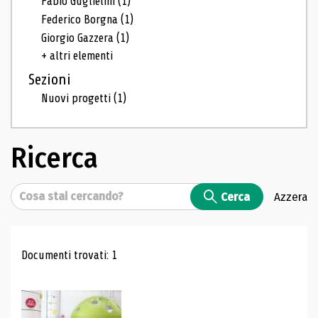
Fabio Guglielmi
(1)
Federico Borgna
(1)
Giorgio Gazzera
(1)
+ altri elementi
Sezioni
Nuovi progetti
(1)
Ricerca
Cerca
Cerca
Azzera
Risultati di ricerca
Documenti trovati: 1