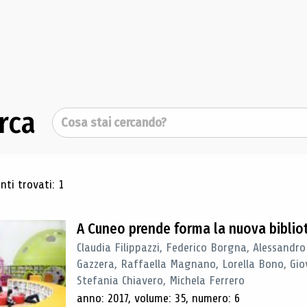
rca
Cerca
ultati di ricerca
ti trovati: 1
A Cuneo prende forma la nuova biblio
Claudia Filippazzi, Federico Borgna, Alessandro
Gazzera, Raffaella Magnano, Lorella Bono, Gio
Stefania Chiavero, Michela Ferrero
anno: 2017, volume: 35, numero: 6