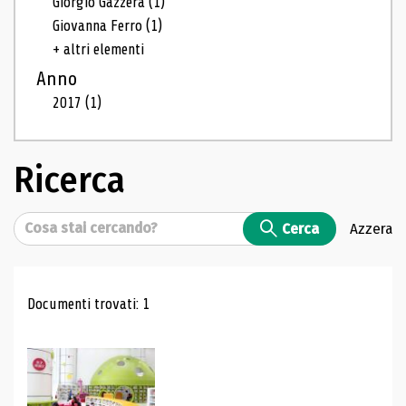
Giorgio Gazzera
(1)
Giovanna Ferro
(1)
+ altri elementi
Anno
2017
(1)
Ricerca
Cerca
Cerca
Azzera
Risultati di ricerca
Documenti trovati: 1