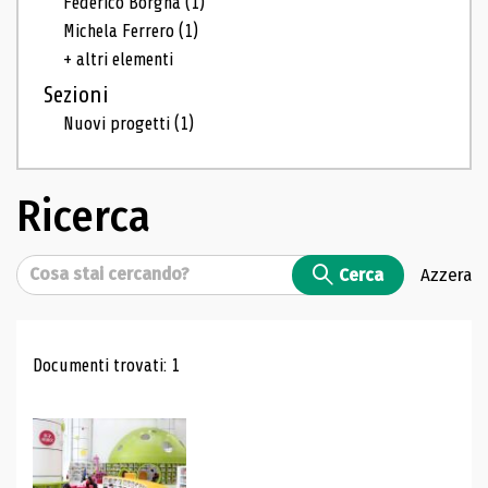
Federico Borgna
(1)
Michela Ferrero
(1)
+ altri elementi
Sezioni
Nuovi progetti
(1)
Ricerca
Cerca
Cerca
Azzera
Risultati di ricerca
Documenti trovati: 1