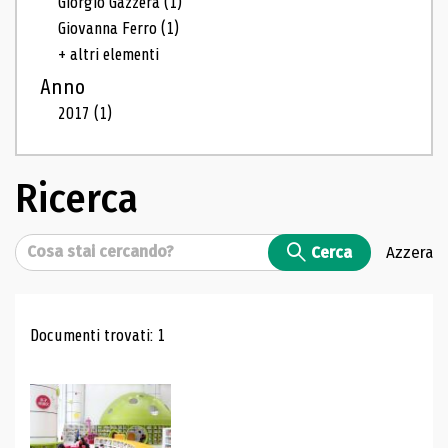
Giorgio Gazzera
(1)
Giovanna Ferro
(1)
+ altri elementi
Anno
2017
(1)
Ricerca
Cerca
Cerca
Azzera
Risultati di ricerca
Documenti trovati: 1