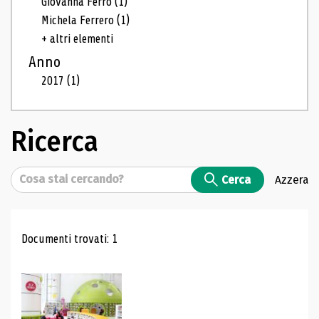
Giovanna Ferro
(1)
Michela Ferrero
(1)
+ altri elementi
Anno
2017
(1)
Ricerca
Cerca
Cerca
Azzera
Risultati di ricerca
Documenti trovati: 1