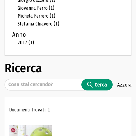
Giorgio Gazzera
(1)
Giovanna Ferro
(1)
Michela Ferrero
(1)
Stefania Chiavero
(1)
Anno
2017
(1)
Ricerca
Cerca
Cerca
Azzera
Risultati di ricerca
Documenti trovati: 1