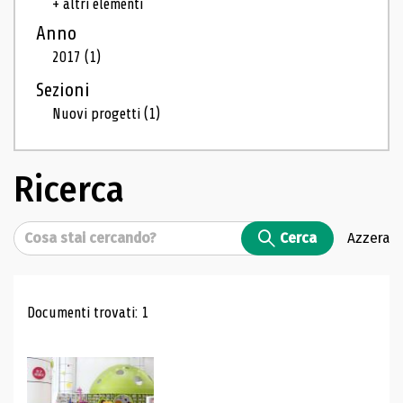
+ altri elementi
Anno
2017
(1)
Sezioni
Nuovi progetti
(1)
Ricerca
Cerca
Cerca
Azzera
Risultati di ricerca
Documenti trovati: 1