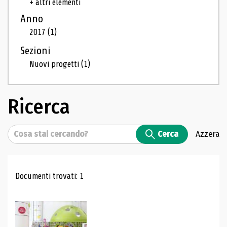
+ altri elementi
Anno
2017
(1)
Sezioni
Nuovi progetti
(1)
Ricerca
Cerca
Cerca
Azzera
Risultati di ricerca
Documenti trovati: 1