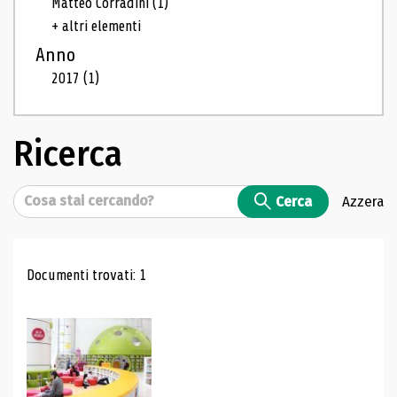
Matteo Corradini
(1)
+ altri elementi
Anno
2017
(1)
Ricerca
Cerca
Cerca
Azzera
Risultati di ricerca
Documenti trovati: 1