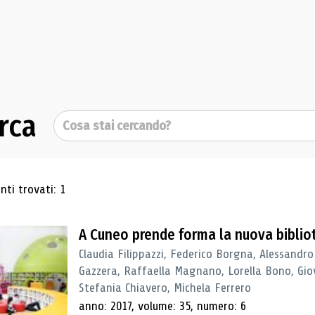
rca
Cerca
ultati di ricerca
ti trovati: 1
A Cuneo prende forma la nuova biblio
Claudia Filippazzi, Federico Borgna, Alessandro
Gazzera, Raffaella Magnano, Lorella Bono, Gio
Stefania Chiavero, Michela Ferrero
anno: 2017, volume: 35, numero: 6