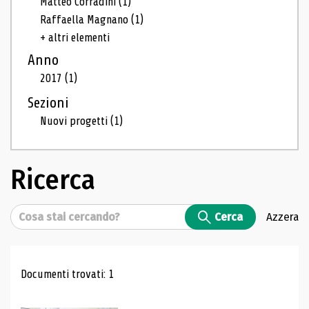
Matteo Corradini
(1)
Raffaella Magnano
(1)
+ altri elementi
Anno
2017
(1)
Sezioni
Nuovi progetti
(1)
Ricerca
Cerca
Cerca
Azzera
Risultati di ricerca
Documenti trovati: 1