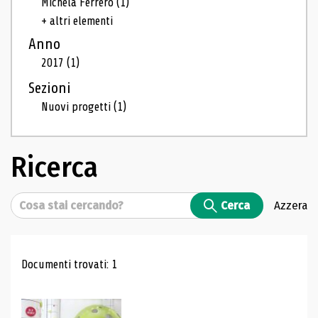
Michela Ferrero
(1)
+ altri elementi
Anno
2017
(1)
Sezioni
Nuovi progetti
(1)
Ricerca
Cerca
Cerca
Azzera
Risultati di ricerca
Documenti trovati: 1