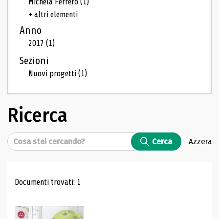
Michela Ferrero
(1)
+ altri elementi
Anno
2017
(1)
Sezioni
Nuovi progetti
(1)
Ricerca
Cerca
Cerca
Azzera
Risultati di ricerca
Documenti trovati: 1