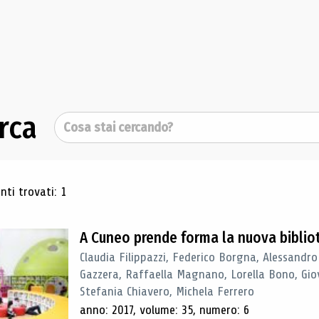
rca
Cerca
ultati di ricerca
ti trovati: 1
A Cuneo prende forma la nuova biblio
Claudia Filippazzi, Federico Borgna, Alessandro
Gazzera, Raffaella Magnano, Lorella Bono, Gio
Stefania Chiavero, Michela Ferrero
anno: 2017, volume: 35, numero: 6