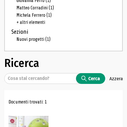
Giovanna Ferro
(1)
Matteo Corradini
(1)
Michela Ferrero
(1)
+ altri elementi
Sezioni
Nuovi progetti
(1)
Ricerca
Cerca
Cerca
Azzera
Risultati di ricerca
Documenti trovati: 1