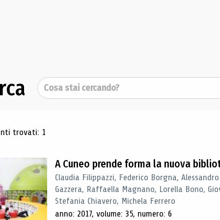
rca
Cerca
ultati di ricerca
ti trovati: 1
A Cuneo prende forma la nuova biblio
Claudia Filippazzi, Federico Borgna, Alessandro
Gazzera, Raffaella Magnano, Lorella Bono, Gio
Stefania Chiavero, Michela Ferrero
anno: 2017, volume: 35, numero: 6