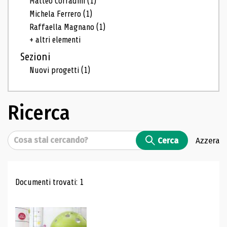
Matteo Corradini
(1)
Michela Ferrero
(1)
Raffaella Magnano
(1)
+ altri elementi
Sezioni
Nuovi progetti
(1)
Ricerca
Cerca
Cerca
Azzera
Risultati di ricerca
Documenti trovati: 1