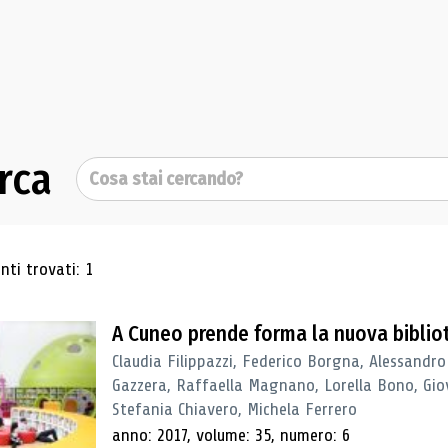
rca
Cerca
ultati di ricerca
ti trovati: 1
A Cuneo prende forma la nuova biblio
Claudia Filippazzi, Federico Borgna, Alessandro
Gazzera, Raffaella Magnano, Lorella Bono, Gio
Stefania Chiavero, Michela Ferrero
anno: 2017, volume: 35, numero: 6