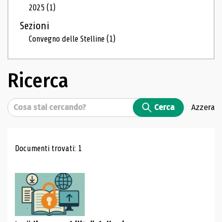
2025
(1)
Sezioni
Convegno delle Stelline
(1)
Ricerca
Cerca
Cerca
Azzera
Risultati di ricerca
Documenti trovati: 1