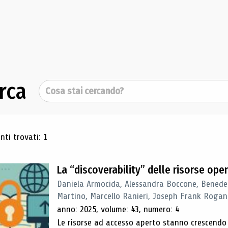
rca
Cerca
ultati di ricerca
ti trovati: 1
La “discoverability” delle risorse ope
Daniela Armocida, Alessandra Boccone, Benede
Martino, Marcello Ranieri, Joseph Frank Rogan
anno: 2025, volume: 43, numero: 4
Le risorse ad accesso aperto stanno crescend