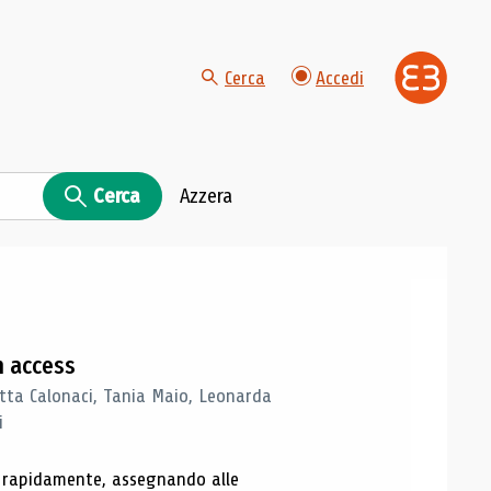
Cerca
Accedi
Cerca
Azzera
n access
tta Calonaci, Tania Maio, Leonarda
i
o rapidamente, assegnando alle