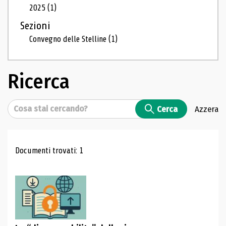
2025
(1)
Sezioni
Convegno delle Stelline
(1)
Ricerca
Cerca
Cerca
Azzera
Risultati di ricerca
Documenti trovati: 1