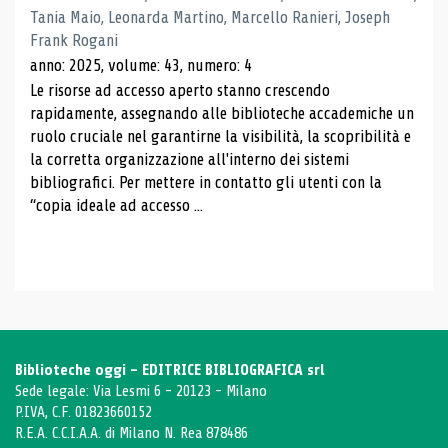
Tania Maio, Leonarda Martino, Marcello Ranieri, Joseph
Frank Rogani
anno: 2025, volume: 43, numero: 4
Le risorse ad accesso aperto stanno crescendo
rapidamente, assegnando alle biblioteche accademiche un
ruolo cruciale nel garantirne la visibilità, la scopribilità e
la corretta organizzazione all'interno dei sistemi
bibliografici. Per mettere in contatto gli utenti con la
“copia ideale ad accesso ...
Biblioteche oggi - EDITRICE BIBLIOGRAFICA srl
Sede legale: Via Lesmi 6 - 20123 - Milano
P.IVA, C.F. 01823660152
R.E.A. C.C.I.A.A. di Milano N. Rea 878486