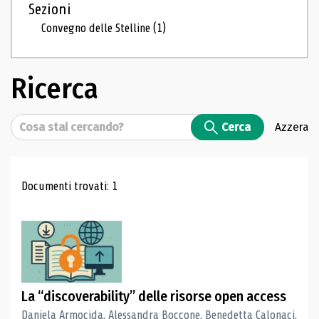
Sezioni
Convegno delle Stelline
(1)
Ricerca
Cerca
Cerca
Azzera
Risultati di ricerca
Documenti trovati: 1
La “discoverability” delle risorse open access
Daniela Armocida, Alessandra Boccone, Benedetta Calonaci,