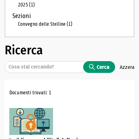
2025
(1)
Sezioni
Convegno delle Stelline
(1)
Ricerca
Cerca
Cerca
Azzera
Risultati di ricerca
Documenti trovati: 1