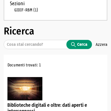
Sezioni
GIDIF-RBM
(1)
Ricerca
Cerca
Cerca
Azzera
Risultati di ricerca
Documenti trovati: 1
Biblioteche digitali e oltre: dati aperti e