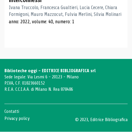
interconnessi
Ivana Truccolo, Francesca Gualtieri, Lucia Cecere, Chiara
Formigoni, Mauro Mazzocut, Fulvia Merlini, Silvia Molinari
anno: 2022, volume: 40, numero: 1
Biblioteche oggi - EDITRICE BIBLIOGRAFICA srl
Sede legale: Via Lesmi 6 - 20123 - Milano
P.IVA, C.F. 01823660152
R.E.A. C.C.I.A.A. di Milano N. Rea 878486
Contatti
Privacy policy
© 2023, Editrice Bibliografica