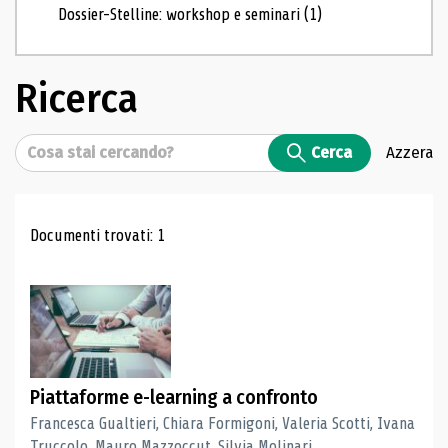
Dossier-Stelline: workshop e seminari
(1)
Ricerca
Cerca
Cerca
Azzera
Risultati di ricerca
Documenti trovati: 1
Piattaforme e-learning a confronto
Francesca Gualtieri, Chiara Formigoni, Valeria Scotti, Ivana
Truccolo, Mauro Mazzoccut, Silvia Molinari