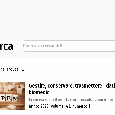
rca
Cerca
ultati di ricerca
ti trovati: 1
Gestire, conservare, trasmettere i dat
biomedici
Francesca Gualtieri, Ivana Truccolo, Chiara Form
anno: 2023, volume: 41, numero: 1