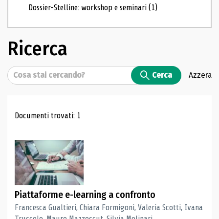
Dossier-Stelline: workshop e seminari
(1)
Ricerca
Cerca
Cerca
Azzera
Risultati di ricerca
Documenti trovati: 1
Piattaforme e-learning a confronto
Francesca Gualtieri, Chiara Formigoni, Valeria Scotti, Ivana
Truccolo, Mauro Mazzoccut, Silvia Molinari