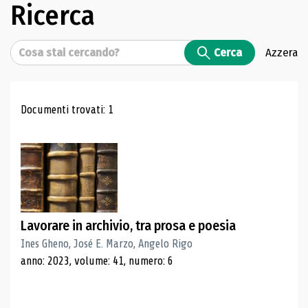
Ricerca
Cerca
Cerca
Azzera
Risultati di ricerca
Documenti trovati: 1
Lavorare in archivio, tra prosa e poesia
Ines Gheno, José E. Marzo, Angelo Rigo
anno: 2023, volume: 41, numero: 6