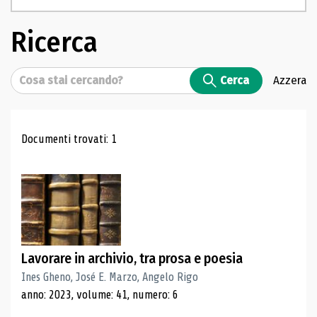
Ricerca
Cerca
Cerca
Azzera
Risultati di ricerca
Documenti trovati: 1
Lavorare in archivio, tra prosa e poesia
Ines Gheno, José E. Marzo, Angelo Rigo
anno: 2023, volume: 41, numero: 6