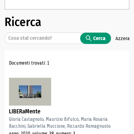
Ricerca
Cerca
Cerca
Azzera
Risultati di ricerca
Documenti trovati: 1
LIBERaMente
Gloria Castagnolo, Maurizio Bifulco, Maria Rosaria
Bacchini, Gabriella Muccione, Riccardo Romagnuolo
anno: 2020, volume: 38, numero: 3