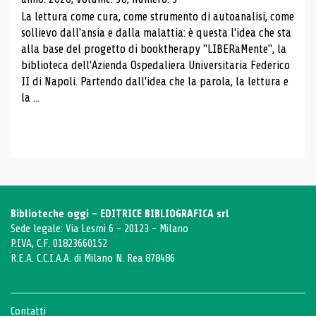
La lettura come cura, come strumento di autoanalisi, come
sollievo dall'ansia e dalla malattia: è questa l'idea che sta
alla base del progetto di booktherapy "LIBERaMente", la
biblioteca dell'Azienda Ospedaliera Universitaria Federico
II di Napoli. Partendo dall'idea che la parola, la lettura e
la ...
Biblioteche oggi - EDITRICE BIBLIOGRAFICA srl
Sede legale: Via Lesmi 6 - 20123 - Milano
P.IVA, C.F. 01823660152
R.E.A. C.C.I.A.A. di Milano N. Rea 878486
Contatti