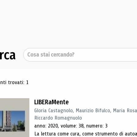
rca
Cerca
ultati di ricerca
ti trovati: 1
LIBERaMente
Gloria Castagnolo, Maurizio Bifulco, Maria Rosa
Riccardo Romagnuolo
anno: 2020, volume: 38, numero: 3
La lettura come cura, come strumento di autoan