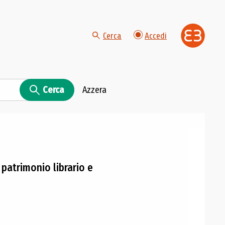
Cerca
Accedi
Cerca
Azzera
 patrimonio librario e