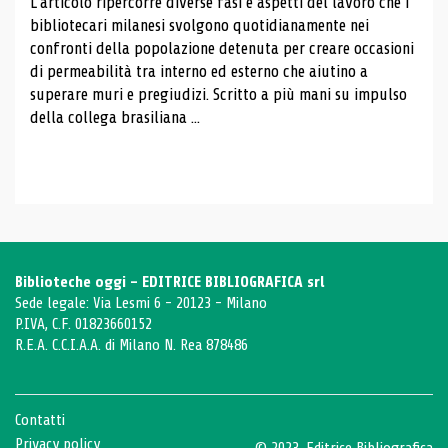
L'articolo ripercorre diverse fasi e aspetti del lavoro che i
bibliotecari milanesi svolgono quotidianamente nei
confronti della popolazione detenuta per creare occasioni
di permeabilità tra interno ed esterno che aiutino a
superare muri e pregiudizi. Scritto a più mani su impulso
della collega brasiliana ...
Biblioteche oggi - EDITRICE BIBLIOGRAFICA srl
Sede legale: Via Lesmi 6 - 20123 - Milano
P.IVA, C.F. 01823660152
R.E.A. C.C.I.A.A. di Milano N. Rea 878486
Contatti
Privacy policy