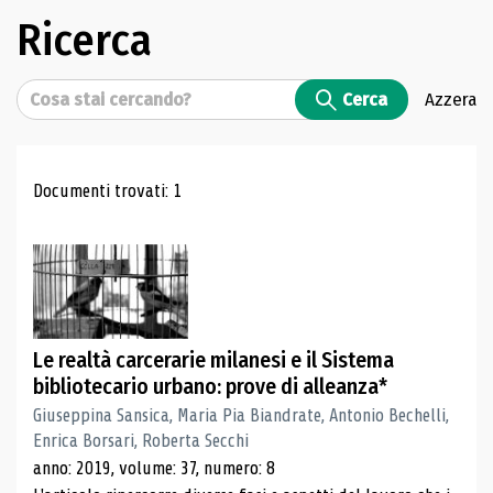
Ricerca
Cerca
Cerca
Azzera
Risultati di ricerca
Documenti trovati: 1
Le realtà carcerarie milanesi e il Sistema
bibliotecario urbano: prove di alleanza*
Giuseppina Sansica, Maria Pia Biandrate, Antonio Bechelli,
Enrica Borsari, Roberta Secchi
anno: 2019, volume: 37, numero: 8