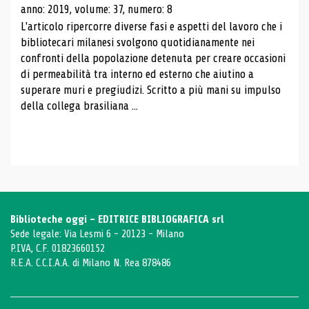
anno: 2019, volume: 37, numero: 8
L'articolo ripercorre diverse fasi e aspetti del lavoro che i
bibliotecari milanesi svolgono quotidianamente nei
confronti della popolazione detenuta per creare occasioni
di permeabilità tra interno ed esterno che aiutino a
superare muri e pregiudizi. Scritto a più mani su impulso
della collega brasiliana ...
Biblioteche oggi - EDITRICE BIBLIOGRAFICA srl
Sede legale: Via Lesmi 6 - 20123 - Milano
P.IVA, C.F. 01823660152
R.E.A. C.C.I.A.A. di Milano N. Rea 878486