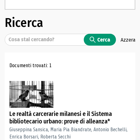
Ricerca
Cerca
Cerca
Azzera
Risultati di ricerca
Documenti trovati: 1
Le realtà carcerarie milanesi e il Sistema
bibliotecario urbano: prove di alleanza*
Giuseppina Sansica, Maria Pia Biandrate, Antonio Bechelli,
Enrica Borsari, Roberta Secchi