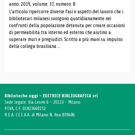
anno: 2019, volume: 37, numero: 8
L'articolo ripercorre diverse fasi e aspetti del lavoro che i
bibliotecari milanesi svolgono quotidianamente nei
confronti della popolazione detenuta per creare occasioni
di permeabilità tra interno ed esterno che aiutino a
superare muri e pregiudizi. Scritto a più mani su impulso
della collega brasiliana ...
Biblioteche oggi - EDITRICE BIBLIOGRAFICA srl
Sede legale: Via Lesmi 6 - 20123 - Milano
P.IVA, C.F. 01823660152
R.E.A. C.C.I.A.A. di Milano N. Rea 878486