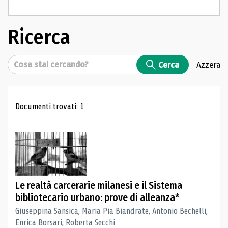
Ricerca
Cerca
Cerca
Azzera
Risultati di ricerca
Documenti trovati: 1
Le realtà carcerarie milanesi e il Sistema
bibliotecario urbano: prove di alleanza*
Giuseppina Sansica, Maria Pia Biandrate, Antonio Bechelli,
Enrica Borsari, Roberta Secchi