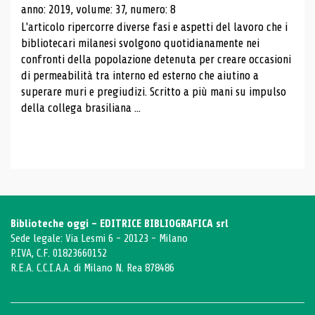
anno: 2019, volume: 37, numero: 8
L'articolo ripercorre diverse fasi e aspetti del lavoro che i
bibliotecari milanesi svolgono quotidianamente nei
confronti della popolazione detenuta per creare occasioni
di permeabilità tra interno ed esterno che aiutino a
superare muri e pregiudizi. Scritto a più mani su impulso
della collega brasiliana ...
Biblioteche oggi - EDITRICE BIBLIOGRAFICA srl
Sede legale: Via Lesmi 6 - 20123 - Milano
P.IVA, C.F. 01823660152
R.E.A. C.C.I.A.A. di Milano N. Rea 878486