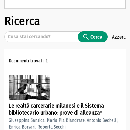
Ricerca
Cerca
Cerca
Azzera
Risultati di ricerca
Documenti trovati: 1
Le realtà carcerarie milanesi e il Sistema
bibliotecario urbano: prove di alleanza*
Giuseppina Sansica, Maria Pia Biandrate, Antonio Bechelli,
Enrica Borsari, Roberta Secchi