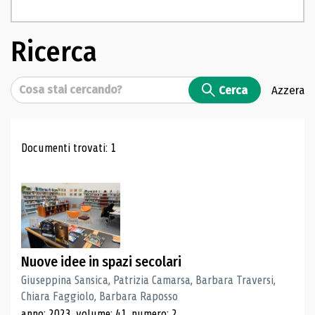
Ricerca
Cerca
Cerca
Azzera
Risultati di ricerca
Documenti trovati: 1
Nuove idee in spazi secolari
Giuseppina Sansica, Patrizia Camarsa, Barbara Traversi,
Chiara Faggiolo, Barbara Raposso
anno: 2023, volume: 41, numero: 2